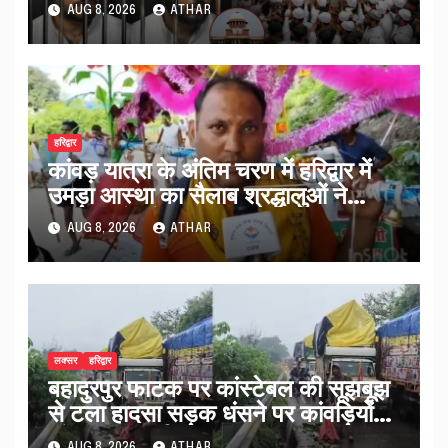
साथ लगाईं सख्त शर्तें…
AUG 8, 2026
ATHAR
हरिद्वार
कांवड़ यात्रा के अंतिम चरण में हरिद्वार में
उमड़ा आस्था का सैलाब श्रद्धालुओं ने
व्यवस्थाओं को सराहा…
AUG 8, 2026
ATHAR
लक्सर
हरिद्वार
बहादुरपुर फाटक पर कांस्टेबल की सूझबूझ
से टला हादसा सड़क धंसने पर कांवड़ियों
को किया अलर्ट…
AUG 8, 2026
ATHAR