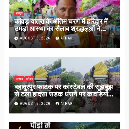
हरिद्वार
कांवड़ यात्रा के अंतिम चरण में हरिद्वार में
उमड़ा आस्था का सैलाब श्रद्धालुओं ने
व्यवस्थाओं को सराहा…
AUGUST 8, 2026
ATHAR
लक्सर
हरिद्वार
बहादुरपुर फाटक पर कांस्टेबल की सूझबूझ
से टला हादसा सड़क धंसने पर कांवड़ियों
को किया अलर्ट…
AUGUST 8, 2026
ATHAR