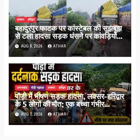
लक्सर
हरिद्वार
बहादुरपुर फाटक पर कांस्टेबल की सूझबूझ
से टला हादसा सड़क धंसने पर कांवड़ियों
को किया अलर्ट…
AUG 8, 2026
ATHAR
उत्तराखंड
पौड़ी गढ़वाल
लक्सर
हरिद्वार
पौड़ी में भीषण सड़क हादसा, लक्सर-हरिद्वार
के 5 लोगों की मौत; एक बच्चा गंभीर
घायल…
AUG 7, 2026
ATHAR