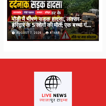
उत्तराखंड
पौड़ी गढ़वाल
लक्सर
हरिद्वार
पौड़ी में भीषण सड़क हादसा, लक्सर-
हरिद्वार के 5 लोगों की मौत; एक बच्चा गंभीर
घायल…
AUGUST 7, 2026
ATHAR