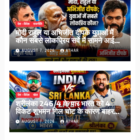
देश -विदेश
राजनीति
मोदी राहुल या अभिजीत दीपके युवाओं में
कौन सबसे लोकप्रिय सर्वे में सामने आई
तस्वीर…
AUGUST 7, 2026
ATHAR
देश -विदेश
खेल
श्रीलंका 246/4 के पार भारत को 4
विकेट शुभमन गिल चोट के कारण बाहर…
AUGUST 7, 2026
ATHAR