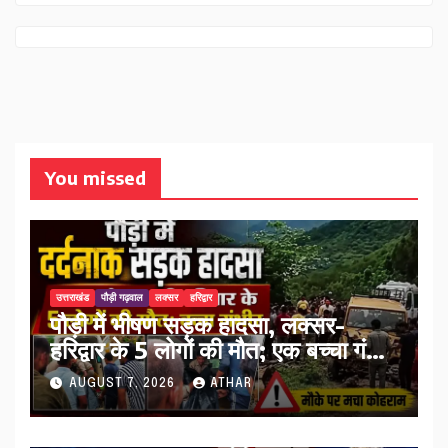
You missed
उत्तराखंड
पौड़ी गढ़वाल
लक्सर
हरिद्वार
पौड़ी में भीषण सड़क हादसा, लक्सर-
हरिद्वार के 5 लोगों की मौत; एक बच्चा गंभीर
घायल…
AUGUST 7, 2026
ATHAR