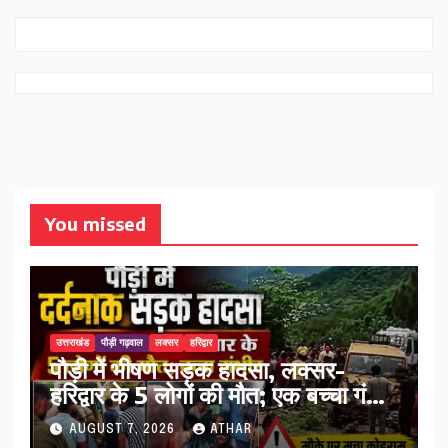
You missed
उत्तराखंड
पौड़ी गढ़वाल
लक्सर
हरिद्वार
पौड़ी में भीषण सड़क हादसा, लक्सर-
हरिद्वार के 5 लोगों की मौत; एक बच्चा गंभीर
घायल…
AUGUST 7, 2026
ATHAR