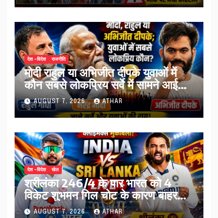
देश -विदेश
राजनीति
मोदी राहुल या अभिजीत दीपके युवाओं में
कौन सबसे लोकप्रिय सर्वे में सामने आई
तस्वीर…
AUGUST 7, 2026
ATHAR
देश -विदेश
खेल
श्रीलंका 246/4 के पार भारत को 4
विकेट शुभमन गिल चोट के कारण बाहर…
AUGUST 7, 2026
ATHAR