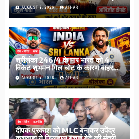
तस्वीर…
AUGUST 7, 2026
ATHAR
देश -विदेश
खेल
श्रीलंका 246/4 के पार भारत को 4
विकेट शुभमन गिल चोट के कारण बाहर…
AUGUST 7, 2026
ATHAR
देश -विदेश
राजनीति
दीपक प्रकाश को MLC बनाकर उपेंद्र
कुशवाहा ने फिलहाल बचाई बेटे की मंत्री