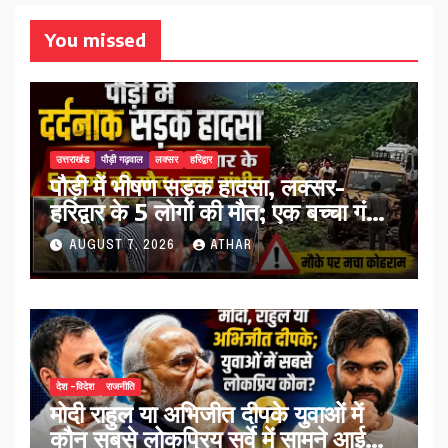
You missed
उत्तराखंड
पौड़ी गढ़वाल
लक्सर
हरिद्वार
पौड़ी में भीषण सड़क हादसा, लक्सर-
हरिद्वार के 5 लोगों की मौत; एक बच्चा गंभीर
घायल…
AUGUST 7, 2026
ATHAR
देश -विदेश
राजनीति
मोदी राहुल या अभिजीत दीपके युवाओं में
कौन सबसे लोकप्रिय सर्वे में सामने आई