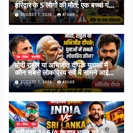
हरिद्वार के 5 लोगों की मौत; एक बच्चा गंभीर
घायल…
AUGUST 7, 2026
ATHAR
देश -विदेश
राजनीति
मोदी राहुल या अभिजीत दीपके युवाओं में
कौन सबसे लोकप्रिय सर्वे में सामने आई
तस्वीर…
AUGUST 7, 2026
ATHAR
देश -विदेश
खेल
श्रीलंका 246/4 के पार भारत को 4