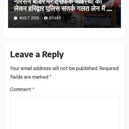
नारसन बॉर्डर पर ट्रैफिक व्यवस्था को
लेकर हरिद्वार पुलिस सतर्क गलत लेन में आ
रहे कांवड़ियों को सही मार्ग पर भेजा…
AUG 7, 2026
ATHAR
Leave a Reply
Your email address will not be published.
Required
fields are marked
*
Comment
*