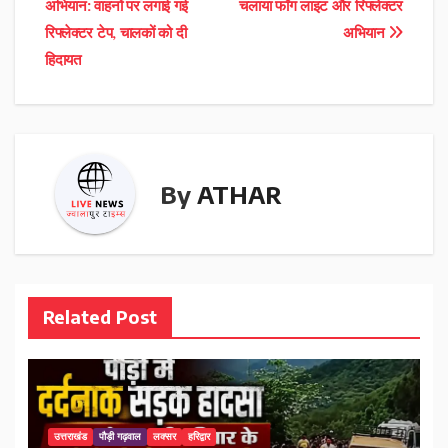
अभियान: वाहनों पर लगाई गई
चलाया फॉग लाइट और रिफ्लेक्टर
navigation
रिफ्लेक्टर टेप, चालकों को दी
अभियान
हिदायत
By
ATHAR
Related Post
उत्तराखंड
पौड़ी गढ़वाल
लक्सर
हरिद्वार