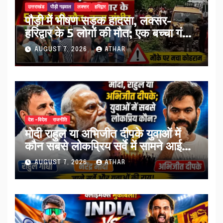
उत्तराखंड
पौड़ी गढ़वाल
लक्सर
हरिद्वार
पौड़ी में भीषण सड़क हादसा, लक्सर-
हरिद्वार के 5 लोगों की मौत; एक बच्चा गंभीर
घायल…
AUGUST 7, 2026
ATHAR
देश -विदेश
राजनीति
मोदी राहुल या अभिजीत दीपके युवाओं में
कौन सबसे लोकप्रिय सर्वे में सामने आई
तस्वीर…
AUGUST 7, 2026
ATHAR