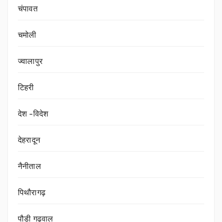
चंपावत
चमोली
ज्वालापुर
टिहरी
देश -विदेश
देहरादून
नैनीताल
पिथौरागढ़
पौड़ी गढ़वाल