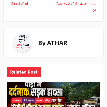
navigation
मंडल ने की मांग
मिलकर पति को मौत के घाट उतारा
By
ATHAR
Related Post
उत्तराखंड
पौड़ी गढ़वाल
लक्सर
हरिद्वार
पौड़ी में भीषण सड़क हादसा, लक्सर-हरिद्वार