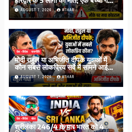
घायल…
AUGUST 7, 2026
ATHAR
देश -विदेश
राजनीति
मोदी राहुल या अभिजीत दीपके युवाओं में
कौन सबसे लोकप्रिय सर्वे में सामने आई
तस्वीर…
AUGUST 7, 2026
ATHAR
देश -विदेश
खेल
श्रीलंका 246/4 के पार भारत को 4