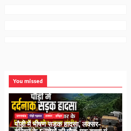
You missed
उत्तराखंड
पौड़ी गढ़वाल
लक्सर
हरिद्वार
पौड़ी में भीषण सड़क हादसा, लक्सर-
हरिद्वार के 5 लोगों की मौत; एक बच्चा गंभीर