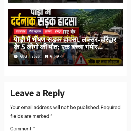
उत्तराखंड
पौड़ी गढ़वाल
लक्सर
हरिद्वार
पौड़ी में भीषण सड़क हादसा, लक्सर-हरिद्वार
के 5 लोगों की मौत; एक बच्चा गंभीर
घायल…
AUG 7, 2026
ATHAR
Leave a Reply
Your email address will not be published.
Required
fields are marked
*
Comment
*