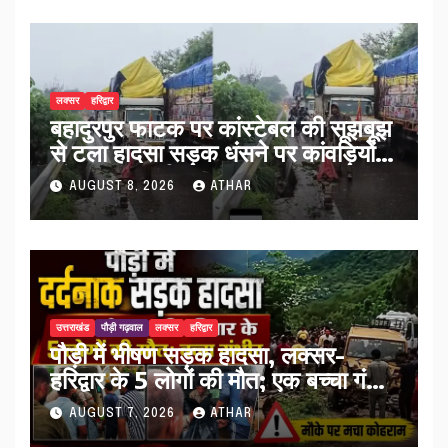
लक्सर
हरिद्वार
बहादुरपुर फाटक पर कांस्टेबल की सूझबूझ
से टला हादसा सड़क धंसने पर कांवड़ियों
को किया अलर्ट…
AUGUST 8, 2026
ATHAR
उत्तराखंड
पौड़ी गढ़वाल
लक्सर
हरिद्वार
पौड़ी में भीषण सड़क हादसा, लक्सर-
हरिद्वार के 5 लोगों की मौत; एक बच्चा गंभीर
घायल…
AUGUST 7, 2026
ATHAR