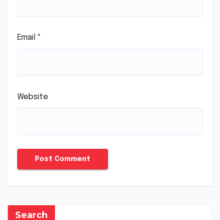
Email
*
Website
Search