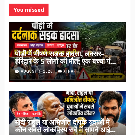
You missed
उत्तराखंड
पौड़ी गढ़वाल
लक्सर
हरिद्वार
पौड़ी में भीषण सड़क हादसा, लक्सर-
हरिद्वार के 5 लोगों की मौत; एक बच्चा गंभीर
घायल…
AUGUST 7, 2026
ATHAR
देश -विदेश
राजनीति
मोदी राहुल या अभिजीत दीपके युवाओं में
कौन सबसे लोकप्रिय सर्वे में सामने आई