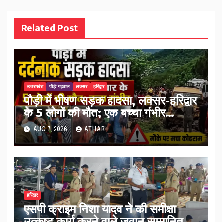
Related Post
उत्तराखंड
पौड़ी गढ़वाल
लक्सर
हरिद्वार
पौड़ी में भीषण सड़क हादसा, लक्सर-हरिद्वार
के 5 लोगों की मौत; एक बच्चा गंभीर
घायल…
AUG 7, 2026
ATHAR
हरिद्वार
एसपी क्राइम निशा यादव ने की समीक्षा
उत्कृष्ट कार्य करने वाले जवान सम्मानित…