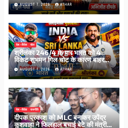
तस्वीर…
AUGUST 7, 2026
ATHAR
देश -विदेश
खेल
श्रीलंका 246/4 के पार भारत को 4
विकेट शुभमन गिल चोट के कारण बाहर…
AUGUST 7, 2026
ATHAR
देश -विदेश
राजनीति
दीपक प्रकाश को MLC बनाकर उपेंद्र
कुशवाहा ने फिलहाल बचाई बेटे की मंत्री