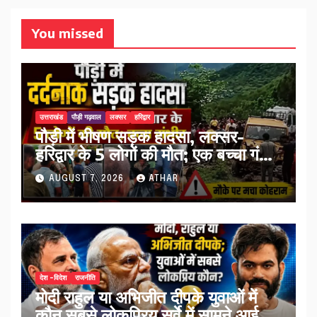
You missed
उत्तराखंड
पौड़ी गढ़वाल
लक्सर
हरिद्वार
पौड़ी में भीषण सड़क हादसा, लक्सर-
हरिद्वार के 5 लोगों की मौत; एक बच्चा गंभीर
घायल…
AUGUST 7, 2026
ATHAR
देश -विदेश
राजनीति
मोदी राहुल या अभिजीत दीपके युवाओं में
कौन सबसे लोकप्रिय सर्वे में सामने आई