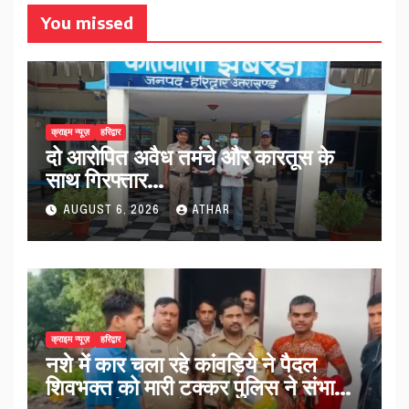
You missed
क्राइम न्यूज़
हरिद्वार
दो आरोपित अवैध तमंचे और कारतूस के
साथ गिरफ्तार…
AUGUST 6, 2026
ATHAR
क्राइम न्यूज़
हरिद्वार
नशे में कार चला रहे कांवड़िये ने पैदल
शिवभक्त को मारी टक्कर पुलिस ने संभाला
मामला नई कांवड़ देकर रवाना किया…