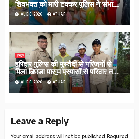
शिवभक्त को मारी टक्कर पुलिस ने संभाला
मामला नई कांवड़ देकर रवाना किया…
AUG 6, 2026
ATHAR
हरिद्वार
हरिद्वार पुलिस की मुस्तैदी से परिजनों से
मिला बिछड़ा मासूम प्रयासों से परिवार तक
पहुंचा काशी…
AUG 6, 2026
ATHAR
Leave a Reply
Your email address will not be published.
Required