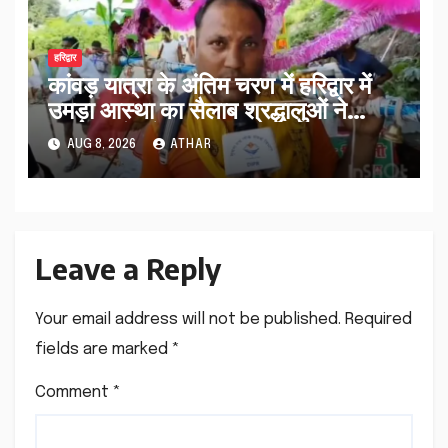
हरिद्वार
कांवड़ यात्रा के अंतिम चरण में हरिद्वार में
उमड़ा आस्था का सैलाब श्रद्धालुओं ने
व्यवस्थाओं को सराहा…
AUG 8, 2026
ATHAR
Leave a Reply
Your email address will not be published.
Required
fields are marked
*
Comment
*