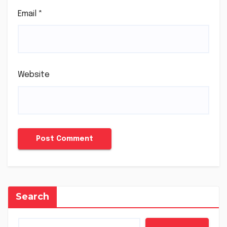
Email
*
Website
Search