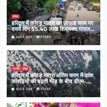
हरिद्वार
हरिद्वार में कांवड़ यात्रा का उत्साह चरम पर
दसवें दिन 55.40 लाख शिवभक्त गंगाजल
लेकर रवाना…
AUG 9, 2026
ATHAR
राजनीति
हरिद्वार
हरिद्वार में कांवड़ यात्रा अंतिम चरण में डाक
कांवड़ियों की बढ़ती भीड़ के बीच डीएम-
एसएसपी ने संभाला मोर्चा…
AUG 9, 2026
ATHAR