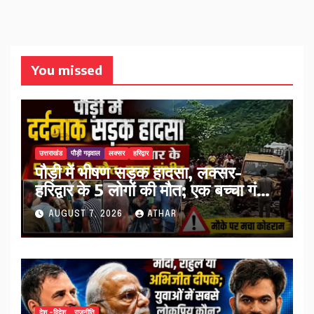
You missed
उत्तराखंड
पौड़ी गढ़वाल
लक्सर
हरिद्वार
पौड़ी में भीषण सड़क हादसा, लक्सर-
हरिद्वार के 5 लोगों की मौत; एक बच्चा गंभीर
घायल…
AUGUST 7, 2026
ATHAR
देश -विदेश
राजनीति