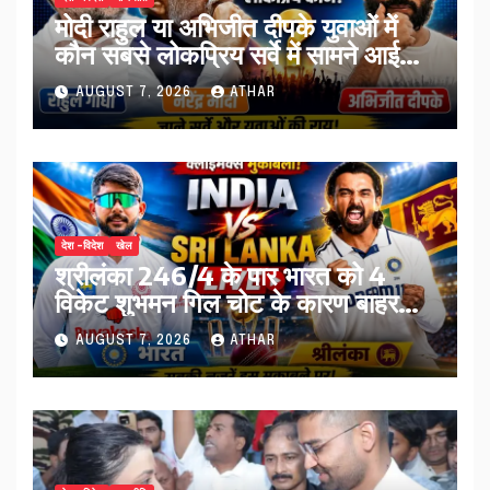
मोदी राहुल या अभिजीत दीपके युवाओं में
कौन सबसे लोकप्रिय सर्वे में सामने आई
तस्वीर…
AUGUST 7, 2026
ATHAR
देश -विदेश
खेल
श्रीलंका 246/4 के पार भारत को 4
विकेट शुभमन गिल चोट के कारण बाहर…
AUGUST 7, 2026
ATHAR