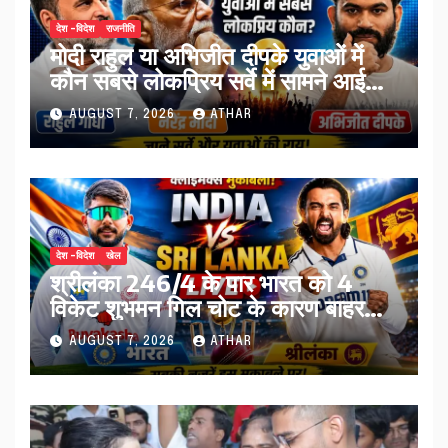
देश -विदेश
राजनीति
मोदी राहुल या अभिजीत दीपके युवाओं में
कौन सबसे लोकप्रिय सर्वे में सामने आई
तस्वीर…
AUGUST 7, 2026
ATHAR
देश -विदेश
खेल
श्रीलंका 246/4 के पार भारत को 4
विकेट शुभमन गिल चोट के कारण बाहर…
AUGUST 7, 2026
ATHAR