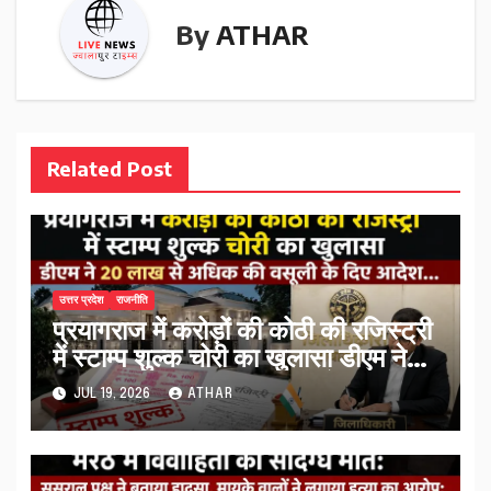
By
ATHAR
Related Post
उत्तर प्रदेश
राजनीति
प्रयागराज में करोड़ों की कोठी की रजिस्ट्री
में स्टाम्प शुल्क चोरी का खुलासा डीएम ने
20 लाख से अधिक की वसूली के दिए
JUL 19, 2026
ATHAR
आदेश…