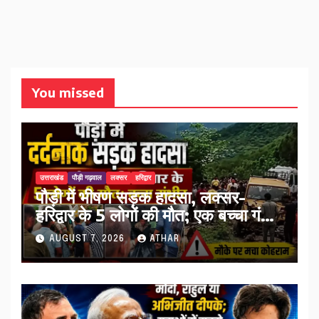
You missed
उत्तराखंड
पौड़ी गढ़वाल
लक्सर
हरिद्वार
पौड़ी में भीषण सड़क हादसा, लक्सर-
हरिद्वार के 5 लोगों की मौत; एक बच्चा गंभीर
घायल…
AUGUST 7, 2026
ATHAR