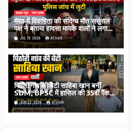
क्राइम न्यूज़
उत्तर प्रदेश
मेरठ में विवाहिता की संदिग्ध मौत ससुराल
पक्ष ने बताया हादसा मायके वालों ने लगाया
हत्या का आरोप…
JUL 13, 2026
ATHAR
उत्तर प्रदेश
पिठौरी गांव की बेटी साहिबा खान बनीं
SDM, BPSC में हासिल की 35वीं रैंक…
JUN 22, 2026
ATHAR